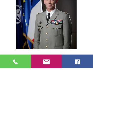
Découvrez les 6 nouveaux articles
que la presse nous a consacrée
Nous vous invitons à découvrir les derniers
articles consacrés à notre combat qui ont été
diffusés à partir du 3 mars :
"Le Parisien",
"Le Figaro",
"Le Journal La Croix",
"Franceinfo",
" Le Télégramme"
"Le blog de Didier Chalumeau"...
Nous remercions les différentes rédactions dans