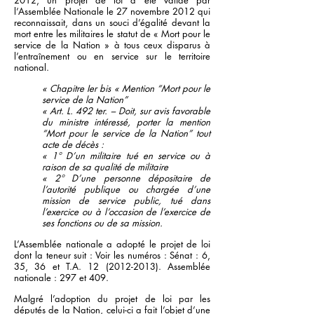
2012, un projet de loi a été validé par
l’Assemblée Nationale le 27 novembre 2012 qui
reconnaissait, dans un souci d’égalité devant la
mort entre les militaires le statut de « Mort pour le
service de la Nation » à tous ceux disparus à
l’entraînement ou en service sur le territoire
national.
« Chapitre Ier bis « Mention “Mort pour le
service de la Nation”
« Art. L. 492 ter. – Doit, sur avis favorable
du ministre intéressé, porter la mention
“Mort pour le service de la Nation” tout
acte de décès :
« 1° D’un militaire tué en service ou à
raison de sa qualité de militaire
« 2° D’une personne dépositaire de
l’autorité publique ou chargée d’une
mission de service public, tué dans
l’exercice ou à l’occasion de l’exercice de
ses fonctions ou de sa mission.
L’Assemblée nationale a adopté le projet de loi
dont la teneur suit : Voir les numéros : Sénat : 6,
35, 36 et T.A.
12 (2012-2013)
. Assemblée
nationale : 297 et 409.
Malgré l’adoption du projet de loi par les
députés de la Nation, celui-ci a fait l’objet d’une