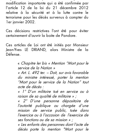
modification importante qui a été confirmée par
l'article 12 de la loi du 21 décembre 2012
relative à la sécurité et à la lutte contre le
terrorisme pour les décès survenus à compter du
1er janvier 2002.
Ces décisions restrictives l’ont été pour éviter
certainement d’ouvrir la boite de Pandore.
Ces articles de Loi ont été initiés par Monsieur
Jean-Yves LE DRIAND, alors Ministre de la
Défense.
«
Chapitre Ier bis « Mention “Mort pour le
service de la Nation »
« Art. L. 492 ter. – Doit, sur avis favorable
du ministre intéressé, porter la mention
“Mort pour le service de la Nation” tout
acte de décès :
« 1° D’un militaire tué en service ou à
raison de sa qualité de militaire » ;
« 2° D’une personne dépositaire de
l’autorité publique ou chargée d’une
mission de service public, tuée dans
l’exercice ou à l’occasion de l’exercice de
ses fonctions ou de sa mission » ;
« Les enfants des personnes dont l’acte de
décès porte la mention "Mort pour le