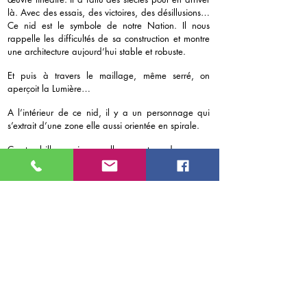
là. Avec des essais, des victoires, des désillusions…
Ce nid est le symbole de notre Nation. Il nous
rappelle les difficultés de sa construction et montre
une architecture aujourd’hui stable et robuste.
Et puis à travers le maillage, même serré, on
aperçoit la Lumière…
A l’intérieur de ce nid, il y a un personnage qui
s’extrait d’une zone elle aussi orientée en spirale.
Ce tourbillon qui rappelle une tornade ou un
vortex, symbolise l’au-delà. On ne sait si le soldat
sort de cette masse ou s’y enfonce, mais une chose
est sûre, il n’est pas ou plus avec nous, sur Terre.
Une partie de son corps est apparente et il tend la
main, comme pour établir un contact. Il tente
d’entrer en relation avec une enfant, une petite fille
située en contrebas, au pied d’un escalier.
Lui dit-il au revoir ou tente t’il de lui parler ? La
porte reste ouverte et les spectateurs ne manqueront
pas de s’emparer de l’histoire pour écrire leur