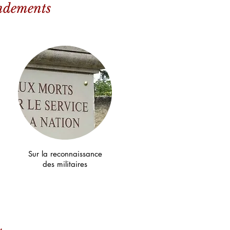
endements
Sur la reconnaissance
des militaires