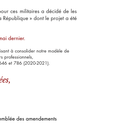
our ces militaires a décidé de les
a République » dont le projet a été
mai dernier.
isant à consolider notre modèle de
rs professionnels,
: 646 et 786 (2020-2021).
ées,
ssemblée des amendements