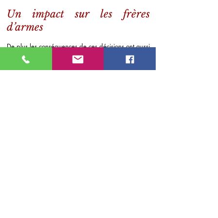
Un impact sur les frères
d’armes
De plus les conséquences de ces décisions ont aussi
un impact sur les frères d’armes, car quand l’un
deux disparaît en service extrême, ils perdent une
partie d’eux mêmes, et si ce décès n’a pas la
reconnaissance de la Nation, l’incompréhension et
le doute les interpellent sur le bien-fondé de leur
métier.
Et s’ils continuent, ce sera à cause des contingences
financières mais le cœur n’y sera plus et d’autres
ne renouvelleront plus leur contrat.
Un impact sur les nouvelles
générations de militaires
Et puis, comment les nouvelles générations de
militaires pourront idéaliser leur engagement si la
Nation ne reconnaît même pas les anciens dont les