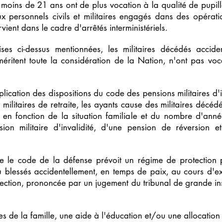
 moins de 21 ans ont de plus vocation à la qualité de pupil
ux personnels civils et militaires engagés dans des opérati
rvient dans le cadre d'arrêtés interministériels.
es ci-dessus mentionnées, les militaires décédés accide
méritent toute la considération de la Nation, n'ont pas voc
lication des dispositions du code des pensions militaires d'i
 militaires de retraite, les ayants cause des militaires décéd
, en fonction de la situation familiale et du nombre d'ann
ion militaire d'invalidité, d'une pension de réversion 
ue le code de la défense prévoit un régime de protection p
u blessés accidentellement, en temps de paix, au cours d'e
tection, prononcée par un jugement du tribunal de grande ins
s de la famille, une aide à l'éducation et/ou une allocation