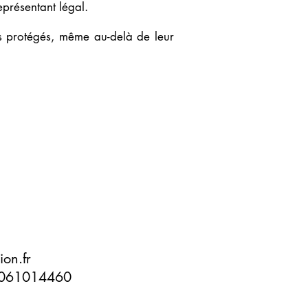
eprésentant légal.
ts protégés, même au-delà de leur
on.fr
o W061014460