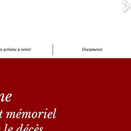
s actions à venir
Documents
ne
 mémoriel
le décès