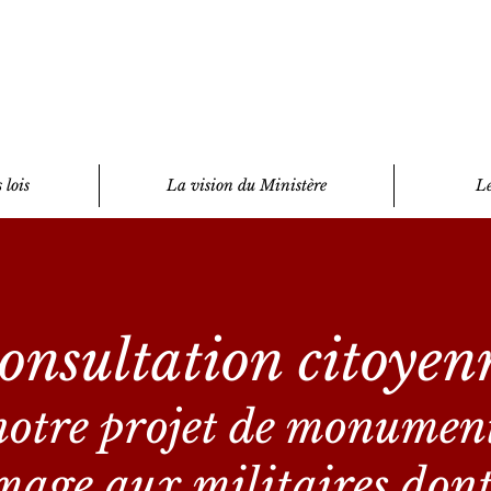
 lois
La vision du Ministère
Le
onsultation citoyen
otre projet
de monument
age aux militaires dont 