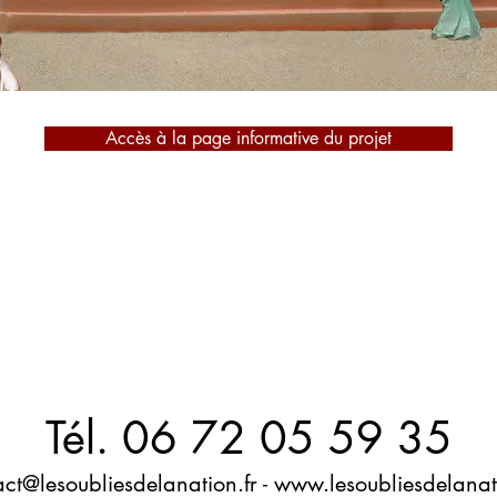
Accès à la page informative du projet
Tél. 06 72 05 59 35
act@lesoubliesdelanation.fr
-
www.lesoubliesdelanati